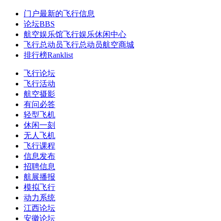
门户
最新的飞行信息
论坛
BBS
航空娱乐馆
飞行娱乐休闲中心
飞行总动员
飞行总动员航空商城
排行榜
Ranklist
飞行论坛
飞行活动
航空摄影
有问必答
轻型飞机
休闲一刻
无人飞机
飞行课程
信息发布
招聘信息
航展播报
模拟飞行
动力系统
江西论坛
安徽论坛