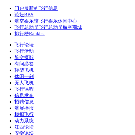
门户
最新的飞行信息
论坛
BBS
航空娱乐馆
飞行娱乐休闲中心
飞行总动员
飞行总动员航空商城
排行榜
Ranklist
飞行论坛
飞行活动
航空摄影
有问必答
轻型飞机
休闲一刻
无人飞机
飞行课程
信息发布
招聘信息
航展播报
模拟飞行
动力系统
江西论坛
安徽论坛