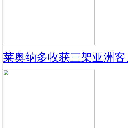
莱奥纳多收获三架亚洲客