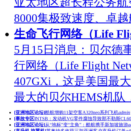
亚太地区超长程公务航
8000集极致速度、卓越航 
生命飞行网络（Life Fligh
5月15日消息：贝尔
行网络（Life Flight
407GXi，这是美国
最大的贝尔HEMS机队，运
[亚洲地区论坛]
酷航增购11架空客A320neo系列飞机
admin
[事故专区]
NTSB：发动机VG零件腐蚀导致那不勒斯CL60
[亚洲地区论坛]
从“地标”变“主角”：酷航携手新加坡旅游
a
[直升机 旋翼机]
莱奥纳多收获三架亚洲客户直升机订单
ad