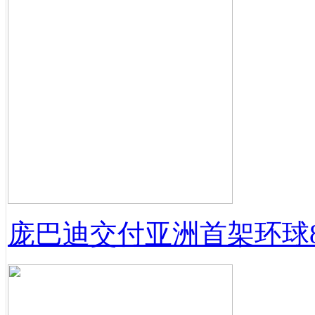
庞巴迪交付亚洲首架环球8