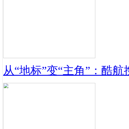
从“地标”变“主角”：酷航