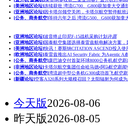
[美洲地区论坛]
连续获批 湾流G700、G800获加拿大交通
[亚洲地区论坛]
因卡塔尔领空关闭，卡塔尔航空暂停航班
[公务、商务航空]
等待六年之后 湾流G500、G600获加
[亚洲地区论坛]
波音终止印尼F-15战机采购计划
许愿
[亚洲地区论坛]
国泰航空集团选择泰雷兹航电解决方案，
[美洲地区论坛]
快讯！赛斯纳CITATION ASCEND投入
[欧洲地区论坛]
泰雷兹推出AI Security Fabric 为Agentic A
[公务、商务航空]
庞巴迪交付首架环球8000公务机
航空新
[非洲地区论坛]
卡塔尔航空集团任命哈马德•阿里̶
航空新闻
[公务、商务航空]
湾流超中型公务机G300成功首飞
航空新
[新疆论坛]
空客A320系列大规模召回？太阳辐射为何成为
今天版
2026-08-06
昨天版
2026-08-05