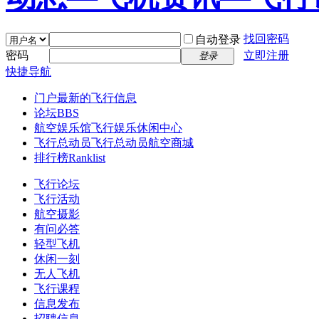
找回密码
自动登录
密码
立即注册
登录
快捷导航
门户
最新的飞行信息
论坛
BBS
航空娱乐馆
飞行娱乐休闲中心
飞行总动员
飞行总动员航空商城
排行榜
Ranklist
飞行论坛
飞行活动
航空摄影
有问必答
轻型飞机
休闲一刻
无人飞机
飞行课程
信息发布
招聘信息