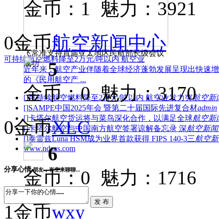
金币：1 魅力：3921
0金币
航空新闻中心
飞常准支持首届亚太地区民航部长级会议
可持续航空燃料降至2万元/吨以内 航空业
5
成功
近年来，航空产业伴随着全球经济蓬勃发展呈现出快速增
的《民用航空产 ...
金币：0 魅力：3170
[]
可持续航空燃料降至2万元/吨以内 航空业发力突
航空新
[]
SAMPE中国2025年会 暨第二十届国际先进复合材
admin
[]
卡塔尔航空货运将与菜鸟深化合作，以满足全球
航空新
0金币
XLC
[]
卡塔尔航空与中国南方航空签署谅解备忘录 深
航空新闻
[]
泰雷兹Luna HSM成为业界首款获得 FIPS 140-3三
航空新
6
www.ndsns.com
分享心情
朋友，有空来聊聊...
金币：0 魅力：1716
1金币
wxy