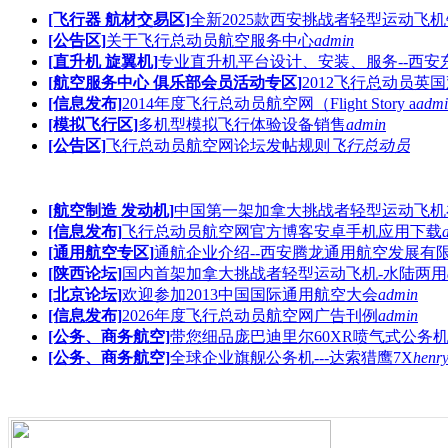
[飞行器 航材交易区]
全新2025款西安挑战者轻型运动飞
[公告区]
关于飞行总动员航空服务中心
admin
[直升机 旋翼机]
专业直升机平台设计、安装、服务--西安
[航空服务中心 俱乐部会员活动专区]
2012飞行总动员英
[信息发布]
2014年度飞行总动员航空网（Flight Story a
admi
[模拟飞行区]
多机型模拟飞行体验设备销售
admin
[公告区]
飞行总动员航空网论坛发帖规则
飞行总动员
[航空制造 发动机]
中国第一架加拿大挑战者轻型运动飞机
[信息发布]
飞行总动员航空网官方博客安卓手机应用下载
[通用航空专区]
通航企业介绍--西安腾龙通用航空发展有
[陕西论坛]
国内首架加拿大挑战者轻型运动飞机-水陆两用
[北京论坛]
欢迎参加2013中国国际通用航空大会
admin
[信息发布]
2026年度飞行总动员航空网广告刊例
admin
[公务、商务航空]
带您细品庞巴迪里尔60XR喷气式公务
[公务、商务航空]
全球企业旗舰公务机---达索猎鹰7X
henry