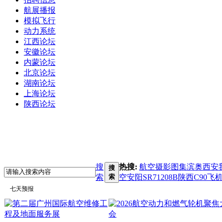
航展播报
模拟飞行
动力系统
江西论坛
安徽论坛
内蒙论坛
北京论坛
湖南论坛
上海论坛
陕西论坛
搜
热搜:
航空摄影图集
滨奥
西安
搜
索
索
空
安阳
SR71
208B
陕西C90飞