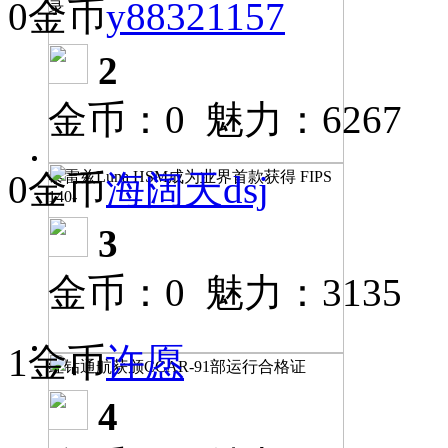
0金币
y88321157
录
2
金币：0 魅力：6267
0金币
海阔天dsj
泰雷兹Luna HSM成为业界首款获得 FIPS
140-
3
金币：0 魅力：3135
1金币
许愿
红钻通航获颁CCAR-91部运行合格证
4